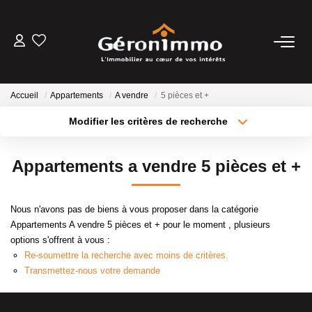
VENTES
Accueil
Appartements
A vendre
5 pièces et +
LOCATIONS
Modifier les critères de recherche
Type de transaction
Localisation
Acheter
Localisation
GESTION LOCATIVE
Appartements a vendre 5 pièces et +
Type de bien
Sélectionnez...
Surface min
ESTIMATION
Nous n'avons pas de biens à vous proposer dans la catégorie
Plus de critères
Budget max
Appartements A vendre 5 pièces et + pour le moment , plusieurs
NOTRE AGENCE
options s'offrent à vous :
Créer une alerte
Re-soumettre la recherche avec moins de critères.
Transmettez-nous votre demande
CONTACT