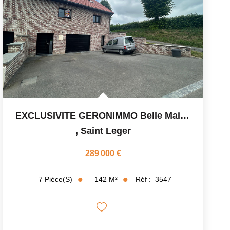
EXCLUSIVITE GERONIMMO Belle Maison En Briques Saint Léger
,
Saint Leger
289 000 €
142
M²
Réf :
3547
7
Pièce(s)