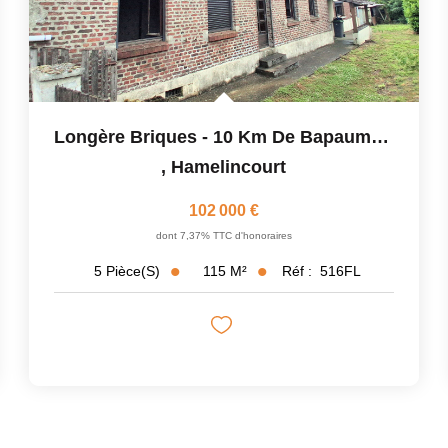
Longère Briques - 10 Km De Bapaume - 14 Km D'Arras
,
Hamelincourt
102 000 €
dont 7,37% TTC d'honoraires
115
M²
Réf :
516FL
5
Pièce(s)