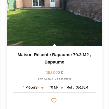
Maison Récente Bapaume 70.3 M2
,
Bapaume
152 000 €
dont 4,83% TTC d'honoraires
70
M²
Réf :
3516LR
4
Pièce(s)