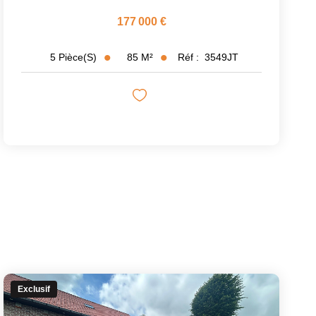
177 000 €
85
M²
Réf :
3549JT
5
Pièce(s)
Exclusif