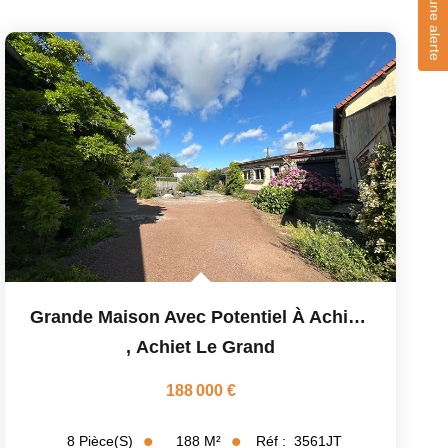
Créer une alerte
Grande Maison Avec Potentiel À Achiet Le Grand
,
Achiet Le Grand
188 000 €
188
M²
Réf :
3561JT
8
Pièce(s)