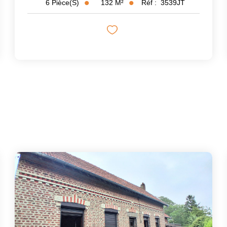
132
M²
Réf :
3539JT
6
Pièce(s)