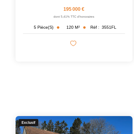
195 000 €
dont 5,41% TTC d'honoraires
120
M²
Réf :
3551FL
5
Pièce(s)
Exclusif