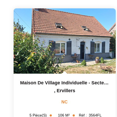
Maison De Village Individuelle - Secteur Ervillers
,
Ervillers
NC
106
M²
Réf :
3564FL
5
Pièce(s)