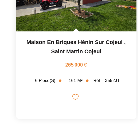
Maison En Briques Hénin Sur Cojeul
,
Saint Martin Cojeul
265 000 €
161
M²
Réf :
3552JT
6
Pièce(s)