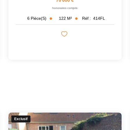
70 000 €
honoraires compris
122
M²
Réf :
414FL
6
Pièce(s)
Exclusif