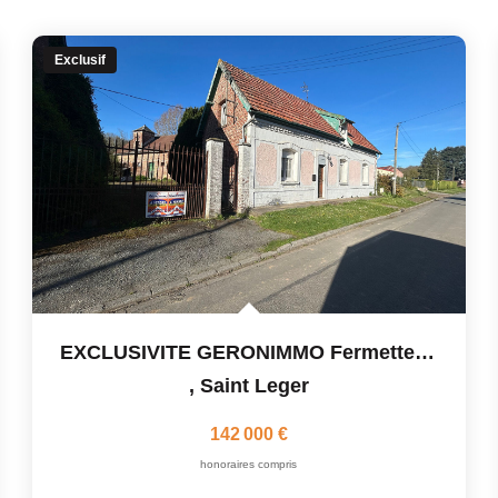
Exclusif
EXCLUSIVITE GERONIMMO Fermette À Saint Léger Fort Potentiel
,
Saint Leger
142 000 €
honoraires compris