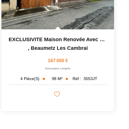
EXCLUSIVITE Maison Renovée Avec Dépendances
,
Beaumetz Les Cambrai
167 000 €
honoraires compris
98
M²
Réf :
3553JT
4
Pièce(s)