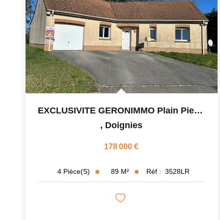
EXCLUSIVITE GERONIMMO Plain Pied DOIGNIES
,
Doignies
178 000 €
89
M²
Réf :
3528LR
4
Pièce(s)