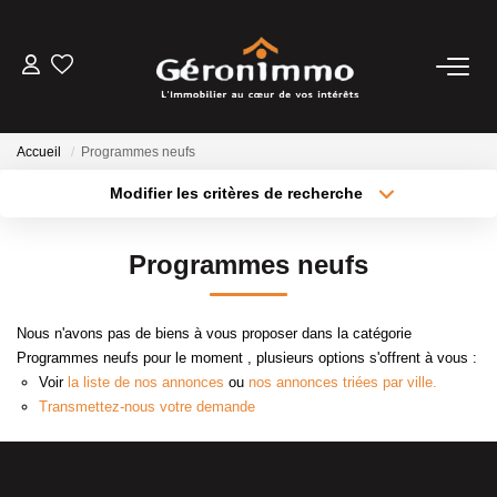
VENTES
Accueil
Programmes neufs
LOCATIONS
Modifier les critères de recherche
Type de transaction
Localisation
Acheter
Localisation
GESTION LOCATIVE
Programmes neufs
Type de bien
Sélectionnez...
Surface min
ESTIMATION
Nous n'avons pas de biens à vous proposer dans la catégorie
Plus de critères
Budget max
Programmes neufs pour le moment , plusieurs options s'offrent à vous :
NOTRE AGENCE
Voir
la liste de nos annonces
ou
nos annonces triées par ville.
Créer une alerte
Transmettez-nous votre demande
CONTACT