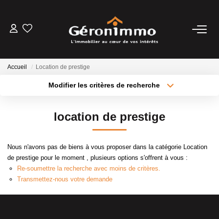
VENTES
Accueil
Location de prestige
LOCATIONS
Modifier les critères de recherche
Type de transaction
Localisation
Acheter
Localisation
GESTION LOCATIVE
location de prestige
Type de bien
Sélectionnez...
Surface min
ESTIMATION
Nous n'avons pas de biens à vous proposer dans la catégorie Location
Plus de critères
Budget max
de prestige pour le moment , plusieurs options s'offrent à vous :
NOTRE AGENCE
Re-soumettre la recherche avec moins de critères.
Créer une alerte
Transmettez-nous votre demande
CONTACT