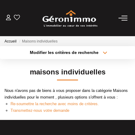
VENTES
Accueil
Maisons individuelles
LOCATIONS
Modifier les critères de recherche
Type de transaction
Localisation
Acheter
Localisation
GESTION LOCATIVE
maisons individuelles
Type de bien
Sélectionnez...
Surface min
ESTIMATION
Nous n'avons pas de biens à vous proposer dans la catégorie Maisons
Plus de critères
Budget max
individuelles pour le moment , plusieurs options s'offrent à vous :
NOTRE AGENCE
Re-soumettre la recherche avec moins de critères.
Créer une alerte
Transmettez-nous votre demande
CONTACT