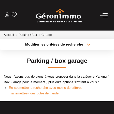
VENTES
Accueil
Parking / Box
Garage
LOCATIONS
Modifier les critères de recherche
Type de transaction
Localisation
Acheter
Localisation
GESTION LOCATIVE
Parking / box garage
Type de bien
Sélectionnez...
Surface min
ESTIMATION
Nous n'avons pas de biens à vous proposer dans la catégorie Parking /
Plus de critères
Budget max
Box Garage pour le moment , plusieurs options s'offrent à vous :
NOTRE AGENCE
Re-soumettre la recherche avec moins de critères.
Créer une alerte
Transmettez-nous votre demande
CONTACT