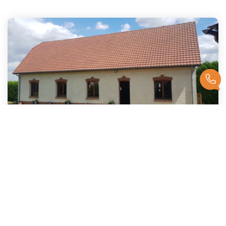
PROCHE FREMICOURT
,
Beugny
118 000 €
honoraires compris
140
M²
Réf :
3970FL
1
Pièce(s)