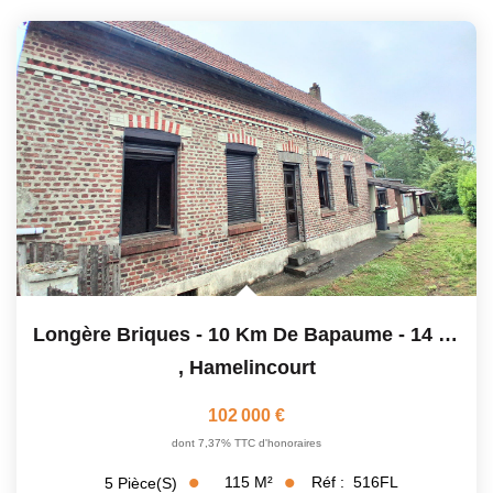
Longère Briques - 10 Km De Bapaume - 14 Km D'Arras
,
Hamelincourt
102 000 €
dont 7,37% TTC d'honoraires
115
M²
Réf :
516FL
5
Pièce(s)