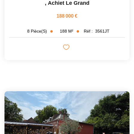
,
Achiet Le Grand
188 000 €
188
M²
Réf :
3561JT
8
Pièce(s)