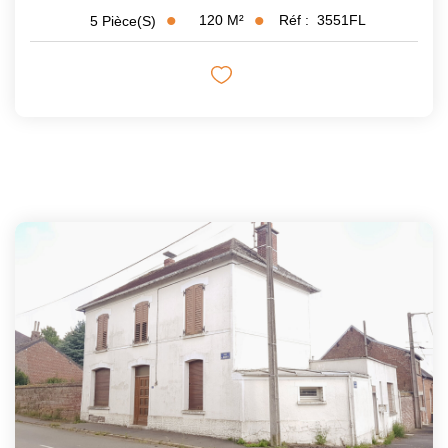
120
M²
Réf :
3551FL
5
Pièce(s)