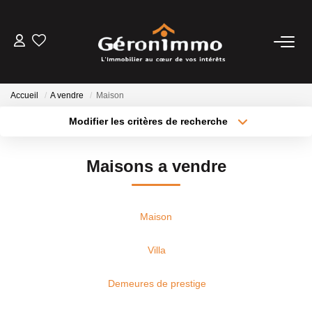
VENTES
Accueil
A vendre
Maison
LOCATIONS
Modifier les critères de recherche
Type de transaction
Localisation
Acheter
Localisation
GESTION LOCATIVE
Maisons a vendre
Type de bien
Sélectionnez...
Surface min
ESTIMATION
Plus de critères
Budget max
Maison
NOTRE AGENCE
Créer une alerte
Villa
CONTACT
Demeures de prestige