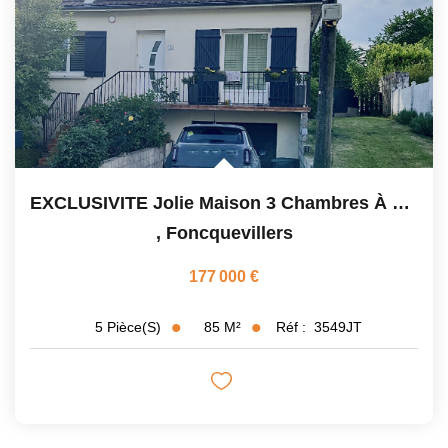
EXCLUSIVITE Jolie Maison 3 Chambres À Foncquevillers
,
Foncquevillers
177 000 €
85
M²
Réf :
3549JT
5
Pièce(s)