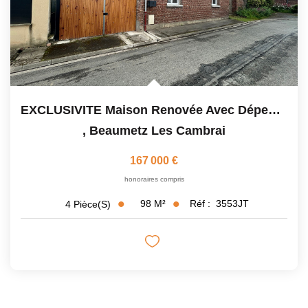
EXCLUSIVITE Maison Renovée Avec Dépendances
,
Beaumetz Les Cambrai
167 000 €
honoraires compris
98
M²
Réf :
3553JT
4
Pièce(s)