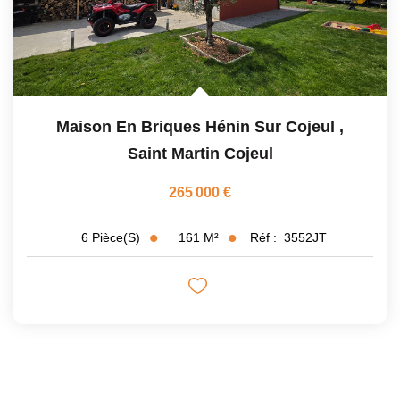
Maison En Briques Hénin Sur Cojeul
,
Saint Martin Cojeul
265 000 €
161
M²
Réf :
3552JT
6
Pièce(s)