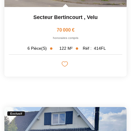
Secteur Bertincourt
,
Velu
70 000 €
honoraires compris
122
M²
Réf :
414FL
6
Pièce(s)
Exclusif