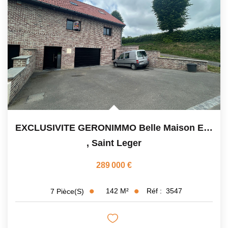
EXCLUSIVITE GERONIMMO Belle Maison En Briques Saint Léger
,
Saint Leger
289 000 €
142
M²
Réf :
3547
7
Pièce(s)