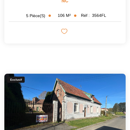
NC
106
M²
Réf :
3564FL
5
Pièce(s)
Exclusif