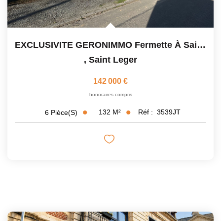
EXCLUSIVITE GERONIMMO Fermette À Saint Léger Fort Potentiel
,
Saint Leger
142 000 €
honoraires compris
132
M²
Réf :
3539JT
6
Pièce(s)