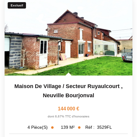
Exclusif
Maison De Village / Secteur Ruyaulcourt
,
Neuville Bourjonval
144 000 €
dont 6,67% TTC d'honoraires
139
M²
Réf :
3529FL
4
Pièce(s)