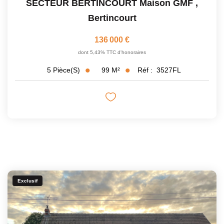
SECTEUR BERTINCOURT Maison GMF
,
Bertincourt
136 000 €
dont 5,43% TTC d'honoraires
99
M²
Réf :
3527FL
5
Pièce(s)
Exclusif