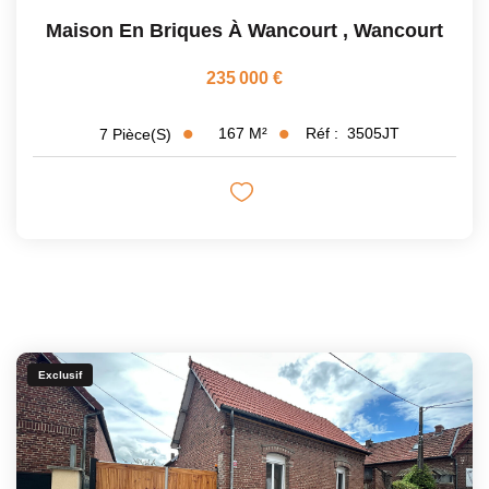
Maison En Briques À Wancourt
,
Wancourt
235 000 €
167
M²
Réf :
3505JT
7
Pièce(s)
Exclusif