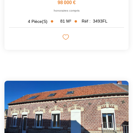
98 000 €
honoraires compris
81
M²
Réf :
3493FL
4
Pièce(s)