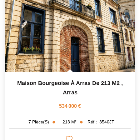
Maison Bourgeoise À Arras De 213 M2
,
Arras
534 000 €
213
M²
Réf :
3540JT
7
Pièce(s)