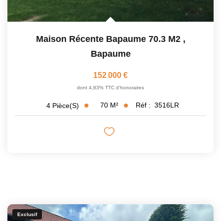
Maison Récente Bapaume 70.3 M2
,
Bapaume
152 000 €
dont 4,83% TTC d'honoraires
70
M²
Réf :
3516LR
4
Pièce(s)
Exclusif