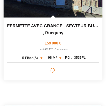
FERMETTE AVEC GRANGE - SECTEUR BUCQUOY
,
Bucquoy
159 000 €
dont 6% TTC d'honoraires
98
M²
Réf :
3535FL
5
Pièce(s)