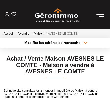
VENTES
Accueil
A vendre
Maison
AVESNES LE COMTE
LOCATIONS
Modifier les critères de recherche
Type de transaction
Localisation
Acheter
Localisation
GESTION LOCATIVE
Achat / Vente Maison AVESNES LE
Type de bien
Sélectionnez...
Surface min
COMTE - Maison a vendre à
ESTIMATION
AVESNES LE COMTE
Plus de critères
Budget max
NOTRE AGENCE
Créer une alerte
Sur notre site consultez les annonces immobilière de Maison à vendre
AVESNES LE COMTE. Trouvez votre Maison sur AVESNES LE COMTE
grâce aux annonces immobilières de Géronimmo.
CONTACT