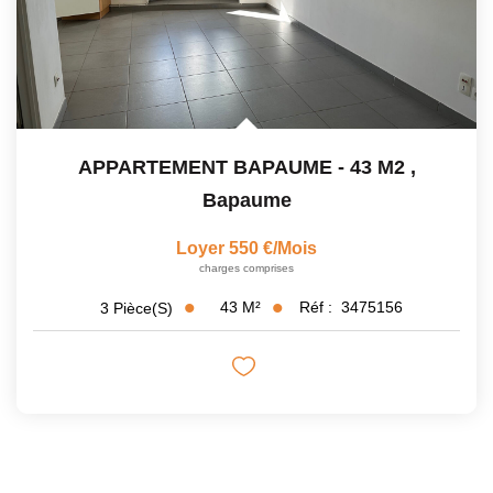
APPARTEMENT BAPAUME - 43 M2
,
Bapaume
Loyer 550 €/mois
charges comprises
43
M²
Réf :
3475156
3
Pièce(s)