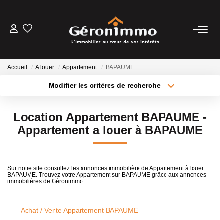
VENTES
Accueil
A louer
Appartement
BAPAUME
LOCATIONS
Modifier les critères de recherche
Type de transaction
Localisation
Acheter
Localisation
GESTION LOCATIVE
Location Appartement BAPAUME -
Type de bien
Sélectionnez...
Surface min
Appartement a louer à BAPAUME
ESTIMATION
Plus de critères
Budget max
NOTRE AGENCE
Sur notre site consultez les annonces immobilière de Appartement à louer
BAPAUME. Trouvez votre Appartement sur BAPAUME grâce aux annonces
Créer une alerte
immobilières de Géronimmo.
CONTACT
Achat / Vente Appartement BAPAUME