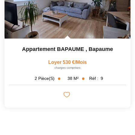
Appartement BAPAUME
,
Bapaume
Loyer 530 €/mois
charges comprises
38
M²
Réf :
9
2
Pièce(s)