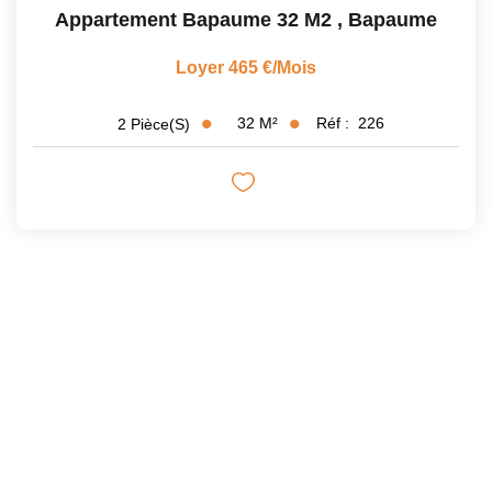
Appartement Bapaume 32 M2
,
Bapaume
Loyer 465 €/mois
32
M²
Réf :
226
2
Pièce(s)