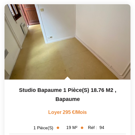
Studio Bapaume 1 Pièce(s) 18.76 M2
,
Bapaume
Loyer 295 €/mois
19
M²
Réf :
94
1
Pièce(s)