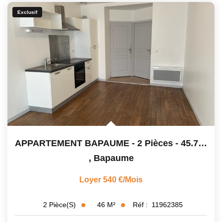
Exclusif
APPARTEMENT BAPAUME - 2 Pièces - 45.76 M2
,
Bapaume
Loyer 540 €/mois
46
M²
Réf :
11962385
2
Pièce(s)