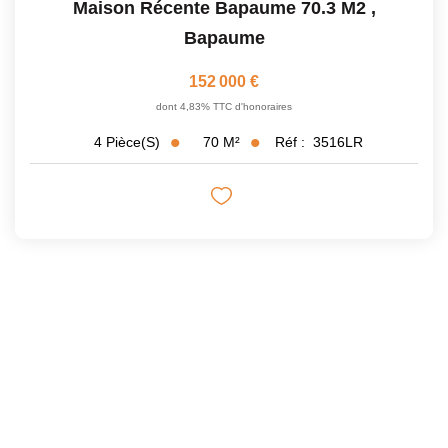
Maison Récente Bapaume 70.3 M2
,
Bapaume
152 000 €
dont 4,83% TTC d'honoraires
70
M²
Réf :
3516LR
4
Pièce(s)