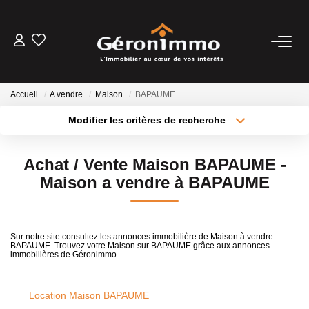
VENTES
Accueil
A vendre
Maison
BAPAUME
LOCATIONS
Modifier les critères de recherche
Type de transaction
Localisation
Acheter
Localisation
GESTION LOCATIVE
Achat / Vente Maison BAPAUME -
Type de bien
Sélectionnez...
Surface min
Maison a vendre à BAPAUME
ESTIMATION
Plus de critères
Budget max
NOTRE AGENCE
Sur notre site consultez les annonces immobilière de Maison à vendre
BAPAUME. Trouvez votre Maison sur BAPAUME grâce aux annonces
Créer une alerte
immobilières de Géronimmo.
CONTACT
Location Maison BAPAUME