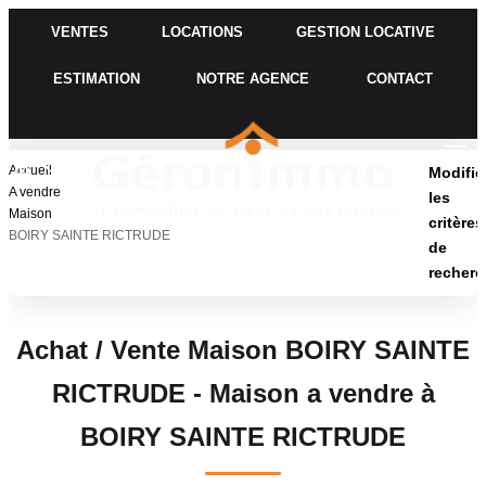
VENTES
LOCATIONS
GESTION LOCATIVE
ESTIMATION
NOTRE AGENCE
CONTACT
VENTES
Accueil
Modifie
A vendre
les
Maison
critères
LOCATIONS
BOIRY SAINTE RICTRUDE
de
recherc
Type de transaction
GESTION LOCATIVE
Acheter
Localisation
Achat / Vente Maison BOIRY SAINTE
ESTIMATION
Localisation
RICTRUDE - Maison a vendre à
Type de bien
Sélectionnez...
NOTRE AGENCE
BOIRY SAINTE RICTRUDE
Surface min