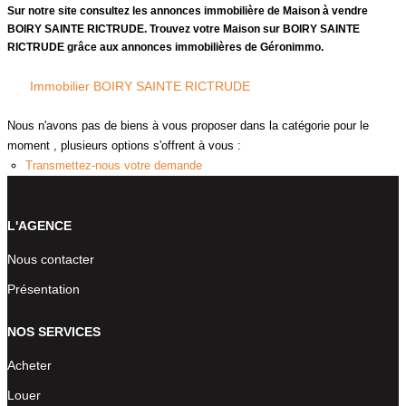
CONTACT
Sur notre site consultez les annonces immobilière de Maison à vendre
BOIRY SAINTE RICTRUDE. Trouvez votre Maison sur BOIRY SAINTE
Budget max
RICTRUDE grâce aux annonces immobilières de Géronimmo.
Immobilier BOIRY SAINTE RICTRUDE
Plus de critères
Nous n'avons pas de biens à vous proposer dans la catégorie pour le
Plus de critères
moment , plusieurs options s'offrent à vous :
Transmettez-nous votre demande
Créer une alerte
L'AGENCE
Nous contacter
Présentation
NOS SERVICES
Acheter
Louer