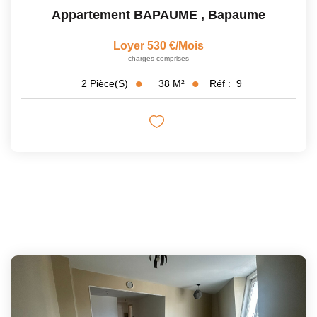
Appartement BAPAUME
,
Bapaume
Loyer 530 €/mois
charges comprises
38
M²
Réf :
9
2
Pièce(s)