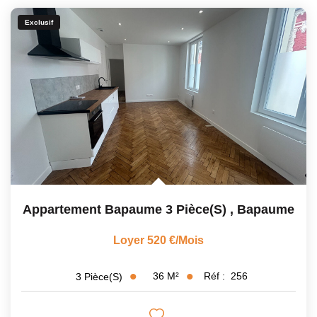
Exclusif
Appartement Bapaume 3 Pièce(s)
,
Bapaume
Loyer 520 €/mois
36
M²
Réf :
256
3
Pièce(s)