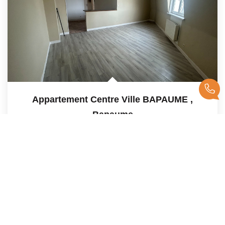
Appartement Centre Ville BAPAUME
,
Bapaume
Loyer 525 €/mois
47
M²
Réf :
88
2
Pièce(s)