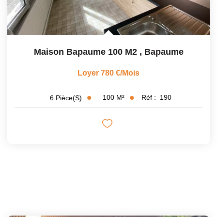
Maison Bapaume 100 M2
,
Bapaume
Loyer 780 €/mois
100
M²
Réf :
190
6
Pièce(s)