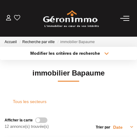
VENTES
Accueil
Recherche par ville
immobilier Bapaume
LOCATIONS
Modifier les critères de recherche
Type de transaction
Localisation
Acheter
Localisation
GESTION LOCATIVE
immobilier Bapaume
Type de bien
Sélectionnez...
Surface min
ESTIMATION
Plus de critères
Budget max
Tous les secteurs
NOTRE AGENCE
Créer une alerte
Afficher la carte
CONTACT
12 annonce(s) trouvée(s)
Trier par