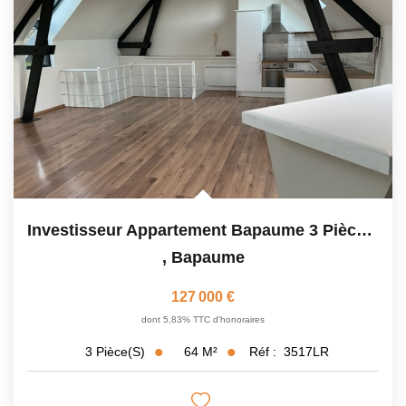
Investisseur Appartement Bapaume 3 Pièce(s) 63.6 M2
,
Bapaume
127 000 €
dont 5,83% TTC d'honoraires
64
M²
Réf :
3517LR
3
Pièce(s)