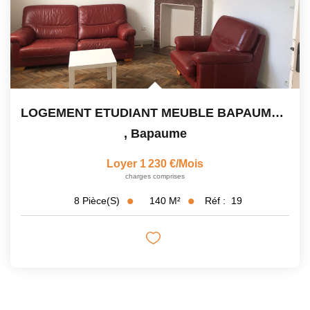
LOGEMENT ETUDIANT MEUBLE BAPAUME - 240€ /MOIS ET PAR...
,
Bapaume
Loyer 1 230 €/mois
charges comprises
140
M²
Réf :
19
8
Pièce(s)