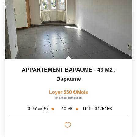
APPARTEMENT BAPAUME - 43 M2
,
Bapaume
Loyer 550 €/mois
charges comprises
43
M²
Réf :
3475156
3
Pièce(s)