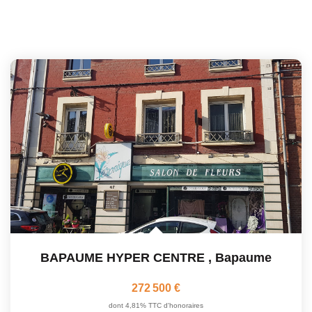
BAPAUME HYPER CENTRE
,
Bapaume
272 500 €
dont 4,81% TTC d'honoraires