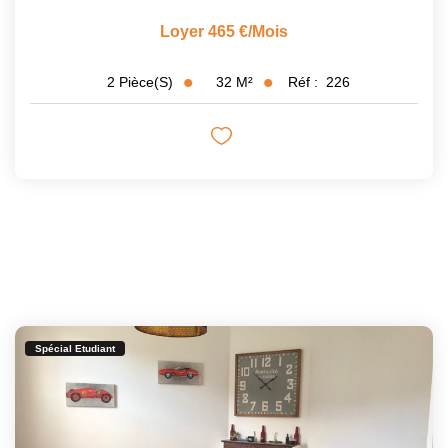
Loyer 465 €/mois
32
M²
Réf :
226
2
Pièce(s)
Spécial Etudiant