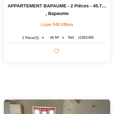
APPARTEMENT BAPAUME - 2 Pièces - 45.76 M2
,
Bapaume
Loyer 540 €/mois
46
M²
Réf :
11962385
2
Pièce(s)