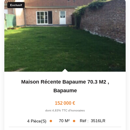
Exclusif
Maison Récente Bapaume 70.3 M2
,
Bapaume
152 000 €
dont 4,83% TTC d'honoraires
70
M²
Réf :
3516LR
4
Pièce(s)