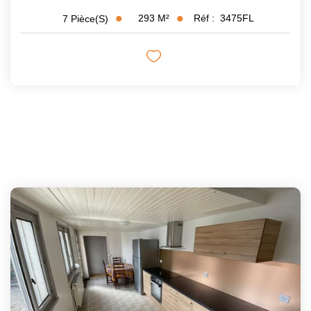
293
M²
Réf :
3475FL
7
Pièce(s)