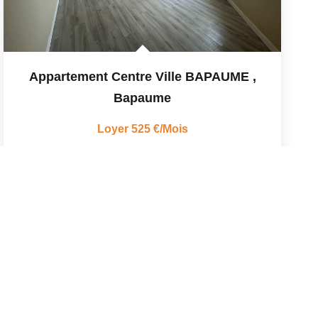
Appartement Centre Ville BAPAUME
,
Bapaume
Loyer 525 €/mois
47
M²
Réf :
88
2
Pièce(s)