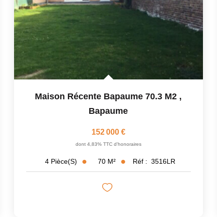
Maison Récente Bapaume 70.3 M2
,
Bapaume
152 000 €
dont 4,83% TTC d'honoraires
70
M²
Réf :
3516LR
4
Pièce(s)