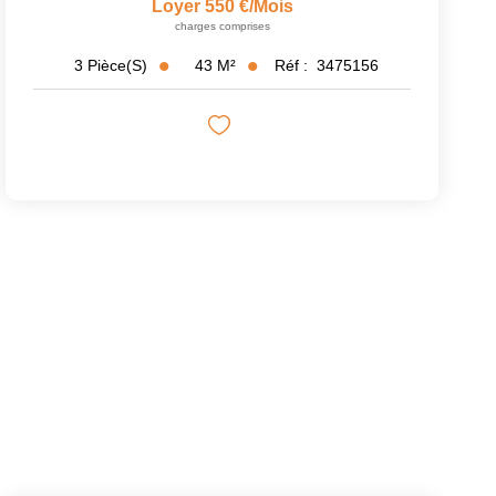
Loyer 550 €/mois
charges comprises
43
M²
Réf :
3475156
3
Pièce(s)