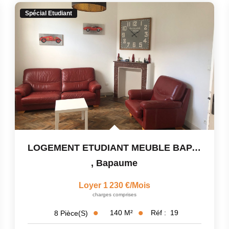
Spécial Etudiant
LOGEMENT ETUDIANT MEUBLE BAPAUME - 240€ /MOIS ET PAR...
,
Bapaume
Loyer 1 230 €/mois
charges comprises
140
M²
Réf :
19
8
Pièce(s)