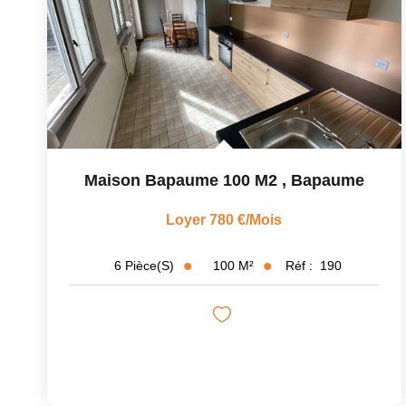
Maison Bapaume 100 M2
,
Bapaume
Loyer 780 €/mois
100
M²
Réf :
190
6
Pièce(s)