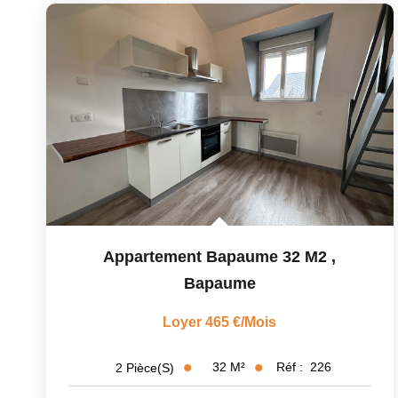
Appartement Bapaume 32 M2
,
Bapaume
Loyer 465 €/mois
32
M²
Réf :
226
2
Pièce(s)