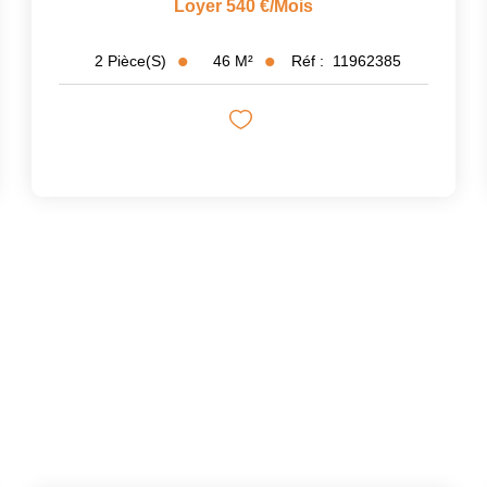
Loyer 540 €/mois
46
M²
Réf :
11962385
2
Pièce(s)