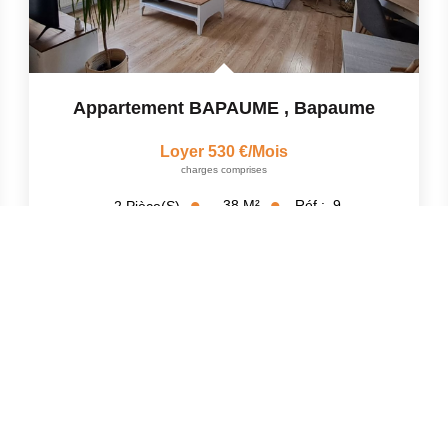
Appartement BAPAUME
,
Bapaume
Loyer 530 €/mois
charges comprises
38
M²
Réf :
9
2
Pièce(s)