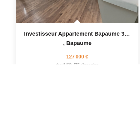
Investisseur Appartement Bapaume 3 Pièce(s) 63.6 M2
,
Bapaume
127 000 €
dont 5,83% TTC d'honoraires
64
M²
Réf :
3517LR
3
Pièce(s)