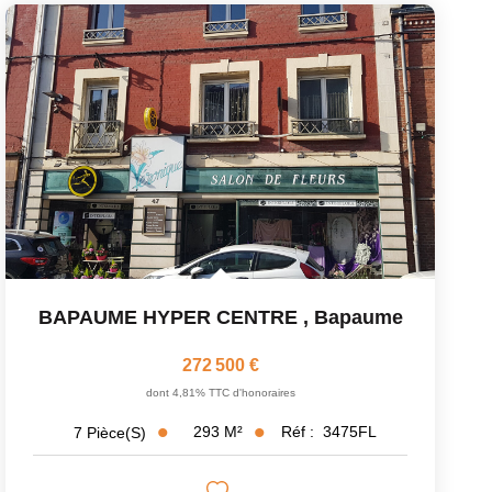
BAPAUME HYPER CENTRE
,
Bapaume
272 500 €
dont 4,81% TTC d'honoraires
293
M²
Réf :
3475FL
7
Pièce(s)