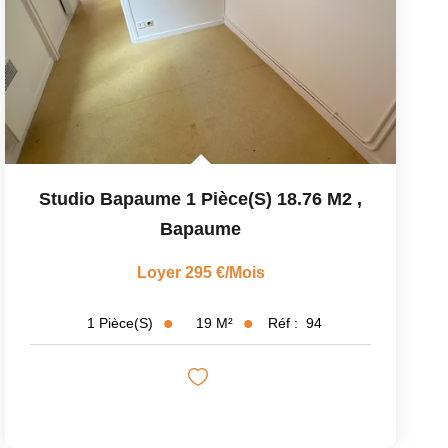
Studio Bapaume 1 Pièce(s) 18.76 M2
,
Bapaume
Loyer 295 €/mois
19
M²
Réf :
94
1
Pièce(s)