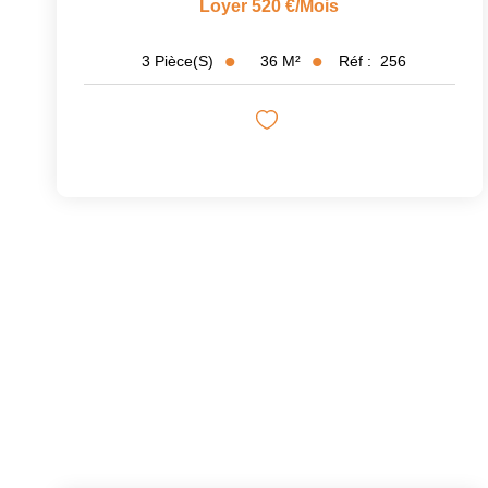
Loyer 520 €/mois
36
M²
Réf :
256
3
Pièce(s)