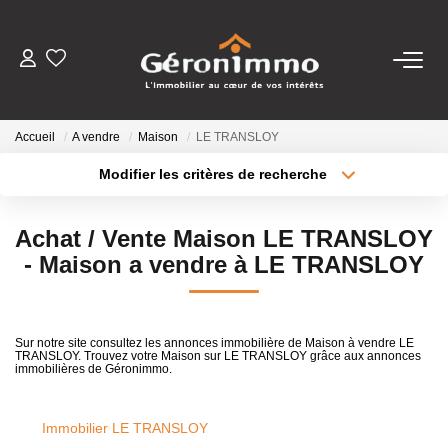
VENTES
Accueil
A vendre
Maison
LE TRANSLOY
LOCATIONS
Modifier les critères de recherche
Localisation
Type de transaction
Surface min
GESTION LOCATIVE
Achat / Vente Maison LE TRANSLOY
Type de bien
- Maison a vendre à LE TRANSLOY
Plus de critères
Budget max
ESTIMATION
Créer une alerte
NOTRE AGENCE
Sur notre site consultez les annonces immobilière de Maison à vendre LE
TRANSLOY. Trouvez votre Maison sur LE TRANSLOY grâce aux annonces
immobilières de Géronimmo.
CONTACT
Immobilier LE TRANSLOY