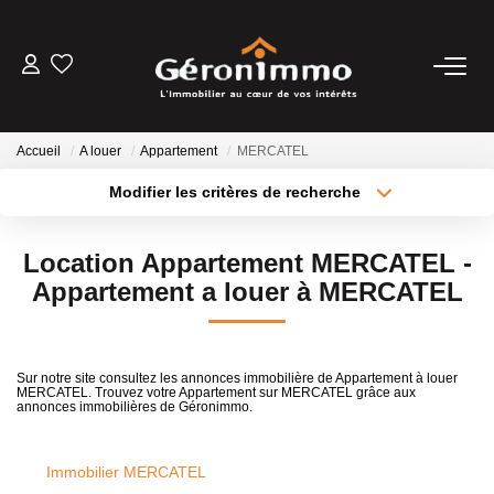
VENTES
Accueil
A louer
Appartement
MERCATEL
LOCATIONS
Modifier les critères de recherche
Type de transaction
Localisation
Acheter
Localisation
GESTION LOCATIVE
Location Appartement MERCATEL -
Type de bien
Sélectionnez...
Surface min
Appartement a louer à MERCATEL
ESTIMATION
Plus de critères
Budget max
NOTRE AGENCE
Sur notre site consultez les annonces immobilière de Appartement à louer
MERCATEL. Trouvez votre Appartement sur MERCATEL grâce aux
Créer une alerte
annonces immobilières de Géronimmo.
CONTACT
Immobilier MERCATEL