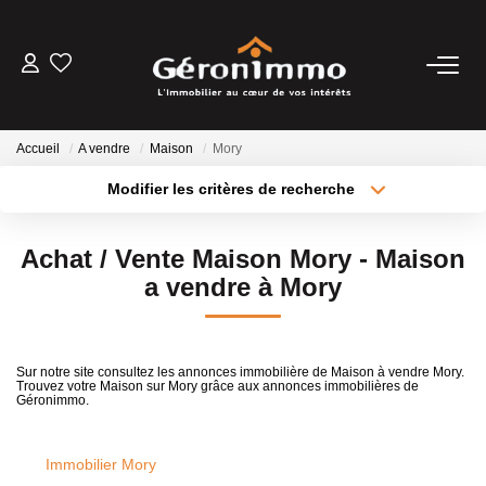
VENTES
Accueil
A vendre
Maison
Mory
LOCATIONS
Modifier les critères de recherche
Type de transaction
Localisation
Acheter
Localisation
GESTION LOCATIVE
Achat / Vente Maison Mory - Maison
Type de bien
Sélectionnez...
Surface min
a vendre à Mory
ESTIMATION
Plus de critères
Budget max
NOTRE AGENCE
Sur notre site consultez les annonces immobilière de Maison à vendre Mory.
Trouvez votre Maison sur Mory grâce aux annonces immobilières de
Créer une alerte
Géronimmo.
CONTACT
Immobilier Mory