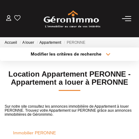
VENTES
Accueil
A louer
Appartement
PERONNE
LOCATIONS
Modifier les critères de recherche
Type de transaction
Localisation
Acheter
Localisation
GESTION LOCATIVE
Location Appartement PERONNE -
Type de bien
Sélectionnez...
Surface min
Appartement a louer à PERONNE
ESTIMATION
Plus de critères
Budget max
NOTRE AGENCE
Sur notre site consultez les annonces immobilière de Appartement à louer
PERONNE. Trouvez votre Appartement sur PERONNE grâce aux annonces
Créer une alerte
immobilières de Géronimmo.
CONTACT
Immobilier PERONNE