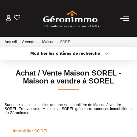
VENTES
Accueil
A vendre
Maison
SOREL
LOCATIONS
Modifier les critères de recherche
Type de transaction
Localisation
Acheter
Localisation
GESTION LOCATIVE
Achat / Vente Maison SOREL -
Type de bien
Sélectionnez...
Surface min
Maison a vendre à SOREL
ESTIMATION
Plus de critères
Budget max
NOTRE AGENCE
Sur notre site consultez les annonces immobilière de Maison à vendre
SOREL. Trouvez votre Maison sur SOREL grâce aux annonces immobilières
Créer une alerte
de Géronimmo.
CONTACT
Immobilier SOREL