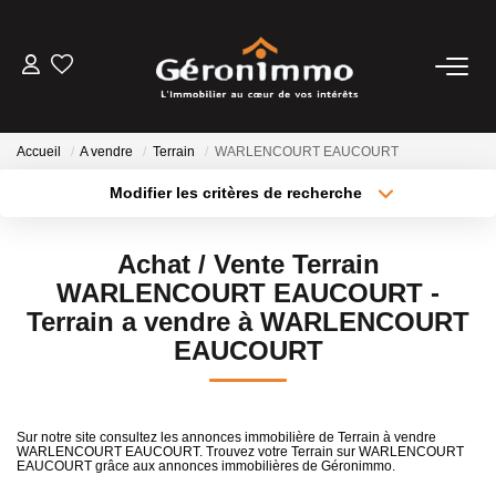
VENTES
Accueil
A vendre
Terrain
WARLENCOURT EAUCOURT
LOCATIONS
Modifier les critères de recherche
Type de transaction
Localisation
Acheter
Localisation
GESTION LOCATIVE
Achat / Vente Terrain
Type de bien
Sélectionnez...
Surface min
WARLENCOURT EAUCOURT -
ESTIMATION
Terrain a vendre à WARLENCOURT
Plus de critères
Budget max
EAUCOURT
NOTRE AGENCE
Créer une alerte
Sur notre site consultez les annonces immobilière de Terrain à vendre
CONTACT
WARLENCOURT EAUCOURT. Trouvez votre Terrain sur WARLENCOURT
EAUCOURT grâce aux annonces immobilières de Géronimmo.