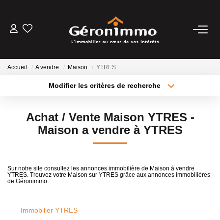
VENTES
Accueil
A vendre
Maison
YTRES
LOCATIONS
Modifier les critères de recherche
Type de transaction
Localisation
Acheter
Localisation
GESTION LOCATIVE
Achat / Vente Maison YTRES -
Type de bien
Sélectionnez...
Surface min
Maison a vendre à YTRES
ESTIMATION
Plus de critères
Budget max
NOTRE AGENCE
Sur notre site consultez les annonces immobilière de Maison à vendre
YTRES. Trouvez votre Maison sur YTRES grâce aux annonces immobilières
Créer une alerte
de Géronimmo.
CONTACT
Immobilier YTRES