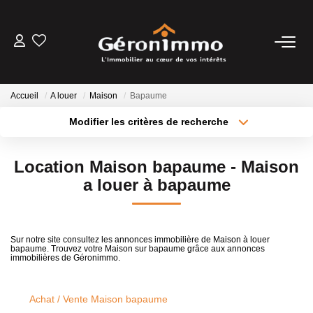
VENTES
Accueil
A louer
Maison
Bapaume
LOCATIONS
Modifier les critères de recherche
Type de transaction
Localisation
Acheter
Localisation
GESTION LOCATIVE
Location Maison bapaume - Maison
Type de bien
Sélectionnez...
Surface min
a louer à bapaume
ESTIMATION
Plus de critères
Budget max
NOTRE AGENCE
Sur notre site consultez les annonces immobilière de Maison à louer
bapaume. Trouvez votre Maison sur bapaume grâce aux annonces
Créer une alerte
immobilières de Géronimmo.
CONTACT
Achat / Vente Maison bapaume