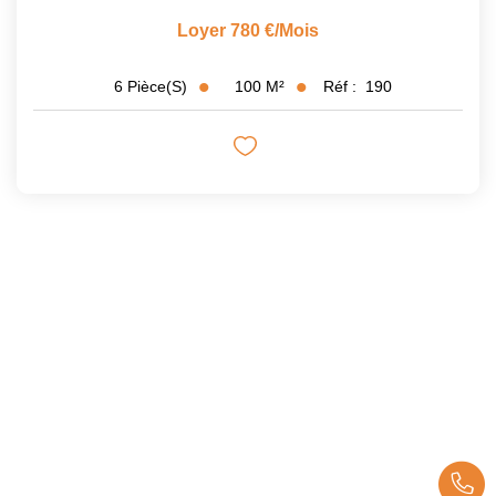
Loyer 780 €/mois
100
M²
Réf :
190
6
Pièce(s)