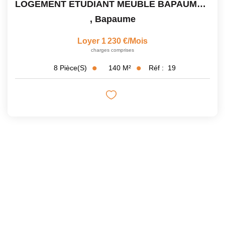
LOGEMENT ETUDIANT MEUBLE BAPAUME - 240€ /MOIS ET PAR...
,
Bapaume
Loyer 1 230 €/mois
charges comprises
140
M²
Réf :
19
8
Pièce(s)