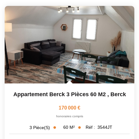
Appartement Berck 3 Pièces 60 M2
,
Berck
170 000 €
honoraires compris
60
M²
Réf :
3544JT
3
Pièce(s)