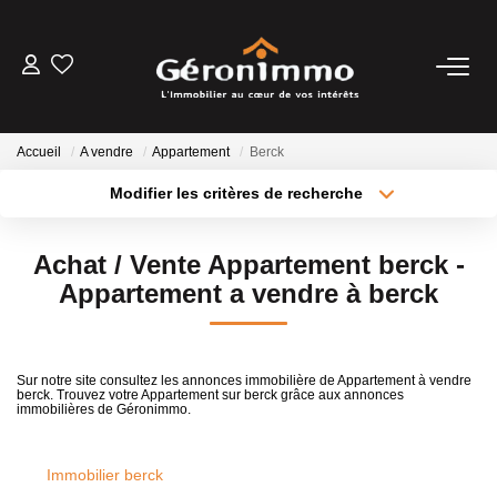
VENTES
Accueil
A vendre
Appartement
Berck
LOCATIONS
Modifier les critères de recherche
Type de transaction
Localisation
Acheter
Localisation
GESTION LOCATIVE
Achat / Vente Appartement berck -
Type de bien
Sélectionnez...
Surface min
Appartement a vendre à berck
ESTIMATION
Plus de critères
Budget max
NOTRE AGENCE
Sur notre site consultez les annonces immobilière de Appartement à vendre
berck. Trouvez votre Appartement sur berck grâce aux annonces
Créer une alerte
immobilières de Géronimmo.
CONTACT
Immobilier berck