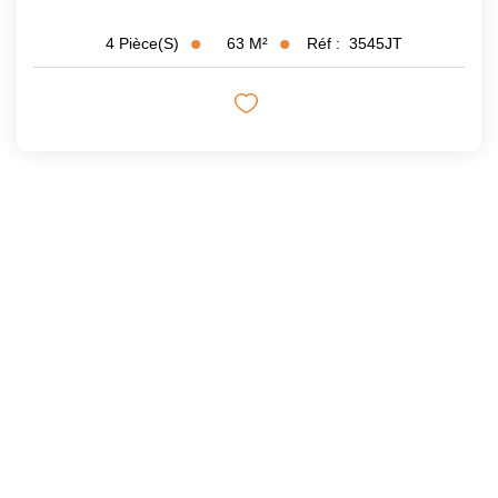
63
M²
Réf :
3545JT
4
Pièce(s)