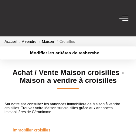
VENTES
Accueil
A vendre
Maison
Croisilles
LOCATIONS
Modifier les critères de recherche
Localisation
Type de transaction
Surface min
GESTION LOCATIVE
Achat / Vente Maison croisilles -
Type de bien
Maison a vendre à croisilles
Plus de critères
Budget max
ESTIMATION
Créer une alerte
NOTRE AGENCE
Sur notre site consultez les annonces immobilière de Maison à vendre
croisilles. Trouvez votre Maison sur croisilles grâce aux annonces
immobilières de Géronimmo.
CONTACT
Immobilier croisilles